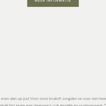
MEER INFORMATIE
et eten dan op jou! Voor onze bruiloft zorgden ze voor een hee
sambal! Het team was daarnaast ook gezellig en professioneel. 