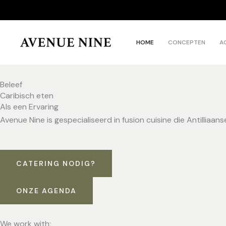
Skip
to
content
HOME
CONCEPTEN
A
Beleef
Caribisch eten
Als een Ervaring
Avenue Nine is gespecialiseerd in fusion cuisine die Antilli
CATERING NODIG?
ONZE AGENDA
We work with: