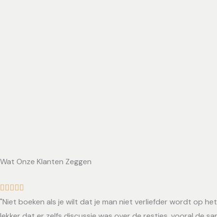
Wat Onze Klanten Zeggen
R





"Niet boeken als je wilt dat je man niet verliefder wordt op h
a
lekker dat er zelfs discussie was over de restjes, vooral de 
t