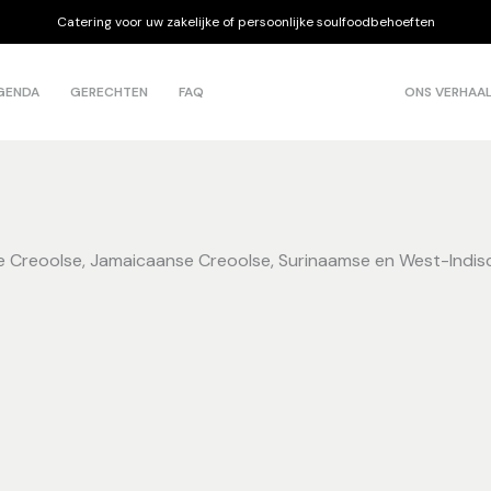
Catering voor uw zakelijke of persoonlijke soulfoodbehoeften
GENDA
GERECHTEN
FAQ
ONS VERHAA
aanse Creoolse, Jamaicaanse Creoolse, Surinaamse en West-Indi